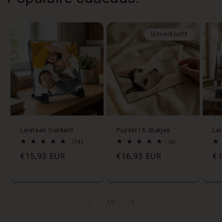
Uitverkocht
Leisteen Vierkant
Puzzel | 6 Stukjes
Le
14
6
(14)
(6)
totaal
totaal
Normale
€15,95 EUR
Normale
€16,95 EUR
No
€1
aantal
aantal
recensies
recensies
prijs
prijs
pr
van
1
/
7