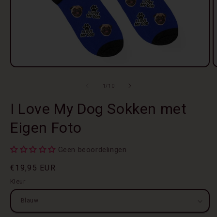
Media
M
1
2
openen
o
van
1
/
10
in
i
modaal
m
I Love My Dog Sokken met
Eigen Foto
Geen beoordelingen
Normale
€19,95 EUR
prijs
Kleur