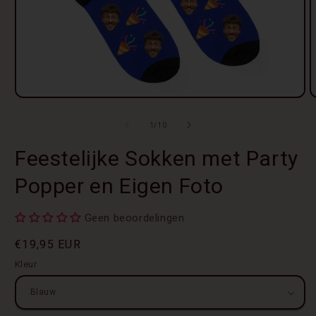
Media
M
1
2
openen
o
van
1
/
10
in
i
modaal
m
Feestelijke Sokken met Party
Popper en Eigen Foto
Geen beoordelingen
Normale
€19,95 EUR
prijs
Kleur